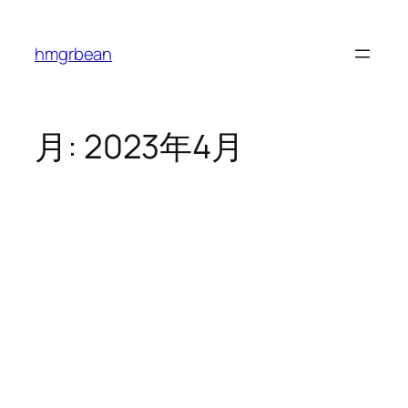
内
容
hmgrbean
を
ス
キ
ッ
月:
2023年4月
プ