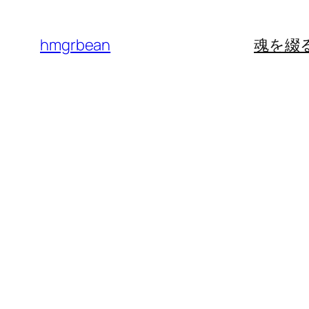
内
容
hmgrbean
魂を綴
を
ス
キ
ッ
プ