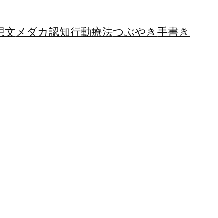
想文
メダカ
認知行動療法
つぶやき
手書き