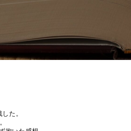
戦した。
点。
ず抱いた感想。