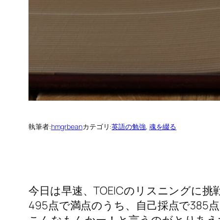
執筆者:
hmgrbean
カテゴリ:
英語の勉強
, 
魂を綴る
今日は早速、TOEICのリスニングに挑
495点で満点のうち、自己採点で385
こんなもんかー！と言うのがとりあえ