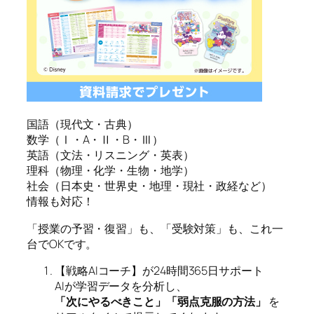
国語（現代文・古典）
数学（Ⅰ・A・Ⅱ・B・Ⅲ）
英語（文法・リスニング・英表）
理科（物理・化学・生物・地学）
社会（日本史・世界史・地理・現社・政経など）
情報も対応！
「授業の予習・復習」も、「受験対策」も、これ一
台でOKです。
【戦略AIコーチ】が24時間365日サポート
AIが学習データを分析し、
「次にやるべきこと」「弱点克服の方法」
を