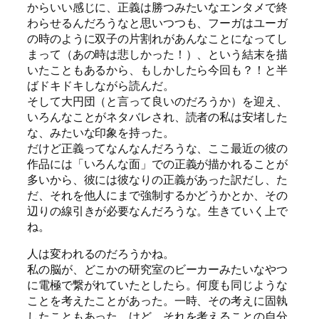
からいい感じに、正義は勝つみたいなエンタメで終
わらせるんだろうなと思いつつも、フーガはユーガ
の時のように双子の片割れがあんなことになってし
まって（あの時は悲しかった！）、という結末を描
いたこともあるから、もしかしたら今回も？！と半
ばドキドキしながら読んだ。
そして大円団（と言って良いのだろうか）を迎え、
いろんなことがネタバレされ、読者の私は安堵した
な、みたいな印象を持った。
だけど正義ってなんなんだろうな、ここ最近の彼の
作品には「いろんな面」での正義が描かれることが
多いから、彼には彼なりの正義があった訳だし、た
だ、それを他人にまで強制するかどうかとか、その
辺りの線引きが必要なんだろうな。生きていく上で
ね。
人は変われるのだろうかね。
私の脳が、どこかの研究室のビーカーみたいなやつ
に電極で繋がれていたとしたら。何度も同じような
ことを考えたことがあった。一時、その考えに固執
したこともあった、けど、それを考えることの自分