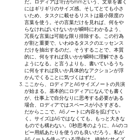
だ。ロディアは1行が5mmという、文章を書く
にはギリギリのサイズ感。そしてとても小さ
いため、タスクに載せるリストは最小限度の
言葉を使う。その言葉だけを見れば、何をや
らなければいけないかが瞬時にわかるよう、
冗長な言葉は可能な限り排除する。この行為
が割と重要で、いわゆるタスクのエッセンス
だけを抽出するのだ。そうすることで、本質
的に、何をすれば良いかが瞬時に理解できる
ようになる。と言うよりも、書いているうち
に何をすれば良いか具体的なアクションが浮
かんでくることに気づくはずだ。
ここから、ロディアとA6サイズノートの共演
が始まる。基本的にロディアになんでも書く
が、仕事上で自分なりに思考する必要がある
場合、ロディアではスペースが小さすぎる。
だからここで、A6ノートに内容を拡げてい
く。サイズはA6ではなくても、もっと大きな
ものでも構わない。0秒思考のように、A4のコ
ピー用紙あたりを使うのも良いだろう。私が
A6ノートを使っている理由は、絶妙なサイズ