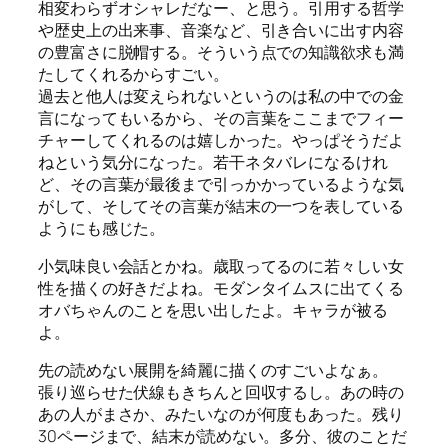
相変わらずオシャレだなー、と思う。引用する哲学
や歴史上の出来事、音楽など、引き合いに出す内容
の豊富さに脱帽する。そういう点での知識欲求も満
たしてくれるからすごい。
過去と他人は変えられないというのは私の中での金
言になってもいるから、その言葉をここまでフィー
チャーしてくれるのは嬉しかった。やっぱそうだよ
ねという気分になった。若干ネタバレになるけれ
ど、その言葉が最後まで引っかかっているような気
がして、そしてその言葉が結末の一つを表している
ようにも感じた。
小気味良い会話とかね。歳取ってるのに若々しい女
性を描くの好きだよね。モダンタイムスに出てくる
オバちゃんのことを思い出したよ。キャラが被る
よ。
先の読めない展開を綺麗に描くのすごいよなぁ。
張り巡らせた伏線もきちんと回収するし。あの時の
あの人がまさか、みたいなのが何度もあった。残り
30ページまで、結末が読めない。多分、彼のことだ