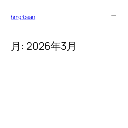
内
容
hmgrbean
を
ス
キ
ッ
月:
2026年3月
プ