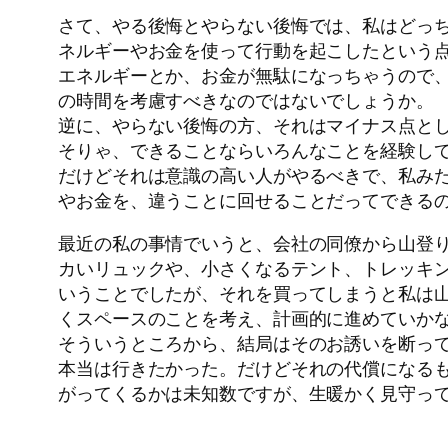
さて、やる後悔とやらない後悔では、私はどっ
ネルギーやお金を使って行動を起こしたという
エネルギーとか、お金が無駄になっちゃうので
の時間を考慮すべきなのではないでしょうか。
逆に、やらない後悔の方、それはマイナス点と
そりゃ、できることならいろんなことを経験し
だけどそれは意識の高い人がやるべきで、私み
やお金を、違うことに回せることだってできる
最近の私の事情でいうと、会社の同僚から山登
カいリュックや、小さくなるテント、トレッキン
いうことでしたが、それを買ってしまうと私は
くスペースのことを考え、計画的に進めていか
そういうところから、結局はそのお誘いを断っ
本当は行きたかった。だけどそれの代償になる
がってくるかは未知数ですが、生暖かく見守っ