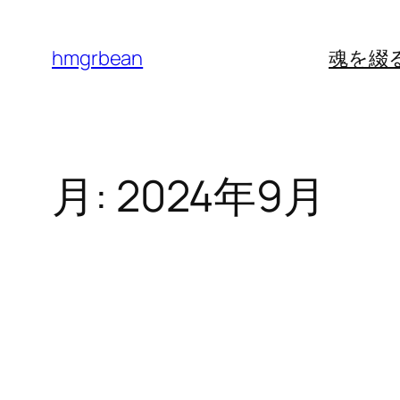
内
容
hmgrbean
魂を綴
を
ス
キ
ッ
月:
2024年9月
プ