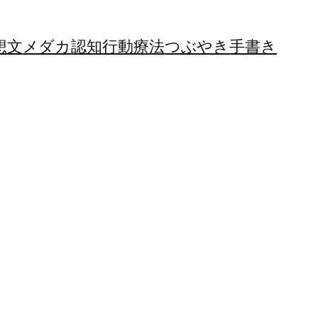
想文
メダカ
認知行動療法
つぶやき
手書き