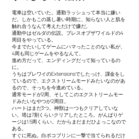
電車は空いていた。通勤ラッシュって本当に嫌い
だ。しかもこの蒸し暑い時期に、知らない人と肌を
触れ合うなんて考えただけで嫌だ。
通勤中はゼルダの伝説。ブレスオブザワイルドの4
周目をやっている。
今までたいしてゲームにハマったことのない私が、
4周も同じゲームをやるなんて。
進め方だって、エンディングだって知っているの
に。
うちはブレワイのExtensionsでしたっけ、課金をし
ているので、エクストリームモードみたいなのがあ
るので、そっちを今進めている。
通常モードが2周、そしてこのエクストリームモー
ドみたいなやつが2周目。
ハートはまだ3つ。神獣は一つもクリアしていな
い。塔は7割くらいクリアしたところ。がんばりゲ
ージは1.5周くらい。だからまだまだひよっこなので
ある。
すぐに死ぬ。白ボコブリンに一撃で当てられるだけ