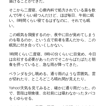
届けることができた。
そこから二度寝。心療内科で処方されている薬を飲
んで5年くらい経つんだけど、ほぼ毎日、午前に眠
い。8時間くらい寝てるはずなのに、それでも眠
い。
この眠気を我慢するのか、夜中に目が覚めてしまう
のを取るのか、という点で前者を選んだから、この
眠気に付き合っていくしかない。
1時間くらい二度寝。8時40分くらいに目覚め。今日
は出社する必要があったのでそこからばたばたと朝
食を摂っていると、急な雨が降ってきた。
ベランダを少し眺める。通り雨のような雰囲気。雲
が切れたり、ところどころ晴れ間が見えたり。
Yahoo!天気を見てみると、確かに通り雨だった。の
で、普段は朝食後、出社前には吸わなかったタバコ
をくゆらせる。