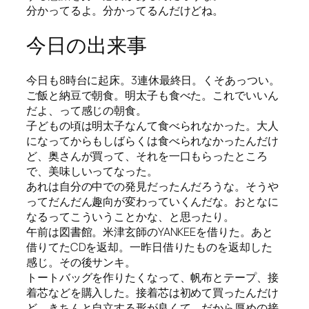
分かってるよ。分かってるんだけどね。
今日の出来事
今日も8時台に起床。3連休最終日。くそあっつい。
ご飯と納豆で朝食。明太子も食べた。これでいいん
だよ、って感じの朝食。
子どもの頃は明太子なんて食べられなかった。大人
になってからもしばらくは食べられなかったんだけ
ど、奥さんが買って、それを一口もらったところ
で、美味しいってなった。
あれは自分の中での発見だったんだろうな。そうや
ってだんだん趣向が変わっていくんだな。おとなに
なるってこういうことかな、と思ったり。
午前は図書館。米津玄師のYANKEEを借りた。あと
借りてたCDを返却。一昨日借りたものを返却した
感じ。その後サンキ。
トートバッグを作りたくなって、帆布とテープ、接
着芯などを購入した。接着芯は初めて買ったんだけ
ど、きちんと自立する形が良くて、だから厚めの接