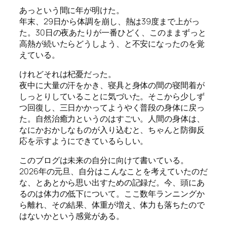
あっという間に年が明けた。
年末、29日から体調を崩し、熱は39度まで上がっ
た。30日の夜あたりが一番ひどく、このままずっと
高熱が続いたらどうしよう、と不安になったのを覚
えている。
けれどそれは杞憂だった。
夜中に大量の汗をかき、寝具と身体の間の寝間着が
しっとりしていることに気づいた。そこから少しず
つ回復し、三日かかってようやく普段の身体に戻っ
た。自然治癒力というのはすごい。人間の身体は、
なにかおかしなものが入り込むと、ちゃんと防御反
応を示すようにできているらしい。
このブログは未来の自分に向けて書いている。
2026年の元旦、自分はこんなことを考えていたのだ
な、とあとから思い出すための記録だ。今、頭にあ
るのは体力の低下について。ここ数年ランニングか
ら離れ、その結果、体重が増え、体力も落ちたので
はないかという感覚がある。