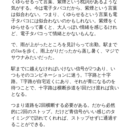
くゆらせるって言葉、紫煙という枕詞があるような
気がする。今は電子タバコだから、紫煙という言葉
は似合わない。つまり、くゆらせるという言葉も電
子タバコには似合わないのかもしれない。紫煙をく
ゆらせるって書くと、大人っぽい情緒を感じるけれ
ど、電子タバコって情緒とかないもんな。
で、雨が上がったところを見計らって出勤。駅まで
の1㎞を歩く。雨上がりだったから蒸し暑く、マジで
サウナみたいだった。
駅までに越えなければいけない信号が2つあり、い
つもそのコンビネーションに迷う。T字路と十字
路。T字路が自宅近くにあり、それが青になるのを
待つことで、十字路は横断歩道を1回だけ渡れば良い
となる。
つまり道路を2回横断する必要がある。だから必然
的に2回のストップ。だけど青信号がいい感じのタ
イミングで訪れてくれれば、ストップせずに通過す
ることができる。