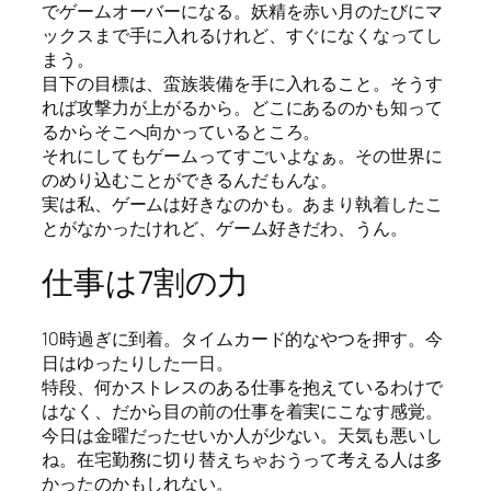
でゲームオーバーになる。妖精を赤い月のたびにマ
ックスまで手に入れるけれど、すぐになくなってし
まう。
目下の目標は、蛮族装備を手に入れること。そうす
れば攻撃力が上がるから。どこにあるのかも知って
るからそこへ向かっているところ。
それにしてもゲームってすごいよなぁ。その世界に
のめり込むことができるんだもんな。
実は私、ゲームは好きなのかも。あまり執着したこ
とがなかったけれど、ゲーム好きだわ、うん。
仕事は7割の力
10時過ぎに到着。タイムカード的なやつを押す。今
日はゆったりした一日。
特段、何かストレスのある仕事を抱えているわけで
はなく、だから目の前の仕事を着実にこなす感覚。
今日は金曜だったせいか人が少ない。天気も悪いし
ね。在宅勤務に切り替えちゃおうって考える人は多
かったのかもしれない。