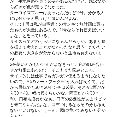
か、生地厚めを買う必要があるんだけど、残念なが
ら好きが色が売ってなかった。
ターコイズブルーはあったんだけど11号。分かる人
には分かると思うけど薄いんだよね。
そして11号は私が自宅近くのサンキで無計画に買っ
たものが大量にあるので、11号ならそれ使えばいい
よな、と思っている。
サイズってどのくらいになるんだろうか。あまり腰
を据えて考えたことがなかったなと思う。だいたい
の必要な大きさが分からないと生地も買えないよ
ね。
2色使いとかもいいんだよなきっと。色の組み合わ
せが無限にあるので、そこもまた悩みどころ。
サイズ的には仕事でもガンガン使えるようになりた
いので、A4のノートブックPCが入れば良くて、だ
から最低でも30＊20センチは必要。それが2面だか
ら30＊40。幅は15くらいかな。両面だから30＊
30。口布も必要かなぁ。口布の必要性があまりピン
と来てないんだよな。口布つけるならその分も考え
ないといけない。うーん、図に描いてみないと分か
らんな。