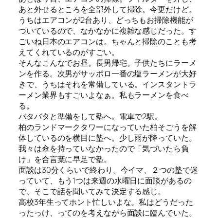
あと外せるところを全部外して掃除。今更だけど。
うちはエアコンが2台あり、どっちもお掃除機能が
ついているので、なかなかに複雑な感じだった。す
ごいね日本のエアコンは。ちゃんと掃除のことも考
えてくれているのがすごい。
そんなこんなでお昼。長男帰宅。子供たちにラーメ
ンを作る。次男がサッポロ一番の塩ラーメンが大好
きで、うちはそれを常備している。インスタントラ
ーメン業界もすごいよなぁ。私もラーメンを食べ
る。
バタバタと準備をして塾へ。電車で2駅。
柏のランドマークタワーになっていた柏そごうを解
体しているのを横目に塾へ。少し雨が降っていた。
我々は傘を持っていなかったので「気づいたら負
け」を合言葉に早足で塾。
面談は30分くらいで終わり。今イマ、２つの塾で迷
っていて、もう1つは来週の水曜日に面談があるの
で、そこで話を聞いてみて決定する感じ。
高校3年生ってホント忙しいよな。私はどうだった
ったっけ、ってのを考えながら面談に臨んでいた。