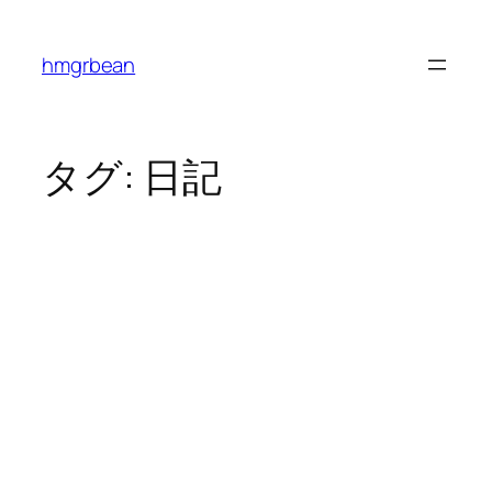
内
容
hmgrbean
を
ス
キ
ッ
タグ:
日記
プ