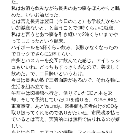
た。
私はお酒を飲みながら長男のあつ森をぼんやりと眺
めた。いいお酒だった。
とは言え長男は翌日（今日のこと）も学校だからい
い加減寝ないと、と言うことで0時くらいに就寝。
私はと言うとあつ森を引き継いで2時くらいまでや
ってしまったという顛末。
ハイボールを4杯くらい飲み、炭酸がなくなったの
でロックでさらに2杯くらい。
白州とバスカーを交互に飲んでた感じ。アイリッシ
ュもいいね。どっちもすっきり系なので、美味しく
飲めた。で、二日酔いというわけ。
今日は長男の塾で三者面談があるので、それを軸に
生活を組み立てる。
午前中は図書館へ行き、借りていたCDと本を返
却、そして予約していたCDを借りる。YOASOBIと
東京事変、あとVaundy。図書館も若者向けのCDを
取り扱ってくれるのでありがたいね。市民税を払っ
ているとは言え、実質的には無料で借りれるのが嬉
しい。
あとは今日、エアコンの掃除。フィルターを外し、