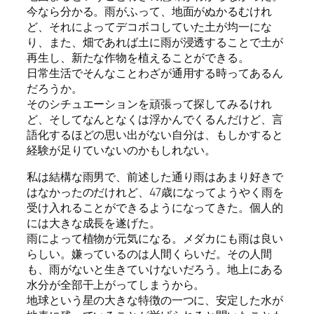
今なら分かる。雨がふって、地面がぬかるむけれ
ど、それによってデコボコしていた土が均一にな
り、また、畑であれば土に雨が浸透することで土が
再生し、新たな作物を植えることができる。
日常生活でそんなことわざが通用する時ってあるん
だろうか。
そのシチュエーションを頑張って探してみるけれ
ど、そしてなんとなくは浮かんでくるんだけど、言
語化するほどの思い出がない自分は、もしかすると
経験が足りていないのかもしれない。
私は結構な雨男で、前述した通り雨はあまり好きで
はなかったのだけれど、47歳になってようやく雨を
受け入れることができるようになってきた。個人的
には大きな成長を遂げた。
雨によって植物が元気になる。メダカにも雨は良い
らしい。嫌っているのは人間くらいだ。その人間
も、雨がないと生きていけないだろう。地上にある
水分が全部干上がってしまうから。
地球という星の大きな特徴の一つに、安定した水が