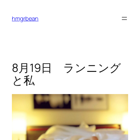
内
容
hmgrbean
を
ス
キ
ッ
プ
8月19日 ランニング
と私