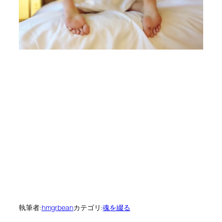
執筆者:
hmgrbean
カテゴリ:
魂を綴る