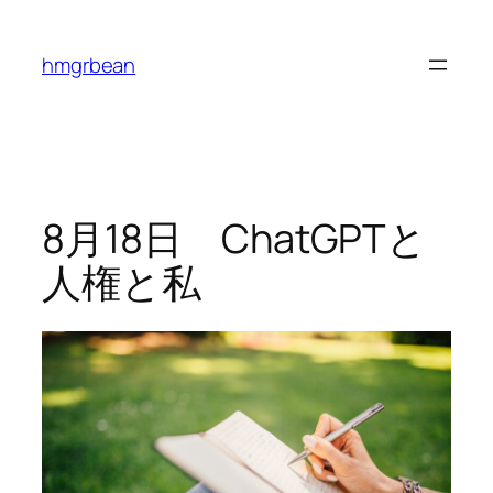
内
容
hmgrbean
を
ス
キ
ッ
プ
8月18日 ChatGPTと
人権と私