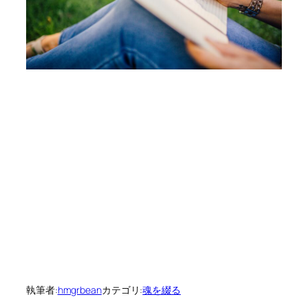
執筆者:
hmgrbean
カテゴリ:
魂を綴る