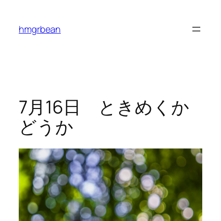
内
容
hmgrbean
を
ス
キ
ッ
プ
7月16日 ときめくか
どうか