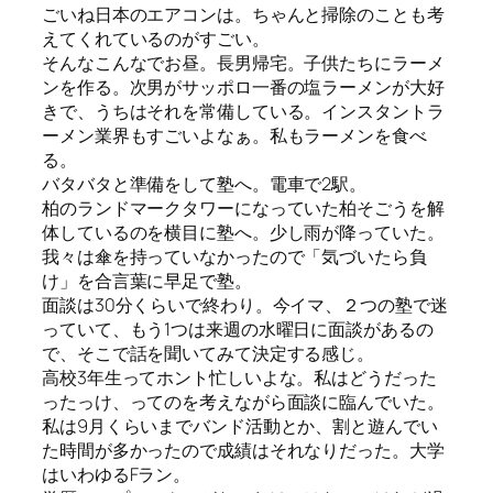
ごいね日本のエアコンは。ちゃんと掃除のことも考
えてくれているのがすごい。
そんなこんなでお昼。長男帰宅。子供たちにラーメ
ンを作る。次男がサッポロ一番の塩ラーメンが大好
きで、うちはそれを常備している。インスタントラ
ーメン業界もすごいよなぁ。私もラーメンを食べ
る。
バタバタと準備をして塾へ。電車で2駅。
柏のランドマークタワーになっていた柏そごうを解
体しているのを横目に塾へ。少し雨が降っていた。
我々は傘を持っていなかったので「気づいたら負
け」を合言葉に早足で塾。
面談は30分くらいで終わり。今イマ、２つの塾で迷
っていて、もう1つは来週の水曜日に面談があるの
で、そこで話を聞いてみて決定する感じ。
高校3年生ってホント忙しいよな。私はどうだった
ったっけ、ってのを考えながら面談に臨んでいた。
私は9月くらいまでバンド活動とか、割と遊んでい
た時間が多かったので成績はそれなりだった。大学
はいわゆるFラン。