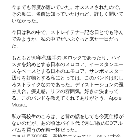
今までも何度か聴いていた。オススメされたので。
その度に、名前は知っていたけれど、詳しく聞いて
いなかった。
今日は私の中で、ストレイテナー記念日とでも呼ん
でみようか、私の中でだいぶぐっと来た一日だっ
た。
もともと90年代後半のUKロックであったり、ハイ
スタを始めとする日本のメロコア、イースタンユー
スをベースとする日本のエモコア、サンボマスター
辺りを好物とする私にとっては、このバンドはむし
ろストライクなのであった。ディストーションの歪
み具合。疾走感。リフの雰囲気。好きに決まって
る。このバンドを教えてくれてありがとう、Apple
Music。
私が高校生のころは、と昔の話をしても今更仕様が
ないのだが、あの頃はバイト代で月に1枚のCDアル
バムを買うのが精一杯だった。
つまり月3000円。高校生にとっては、だいぶ大金