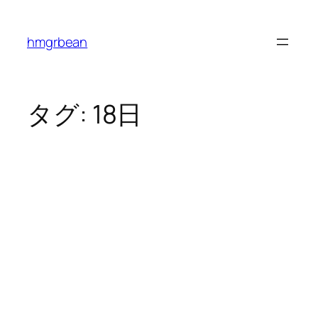
内
容
hmgrbean
を
ス
キ
ッ
タグ:
18日
プ