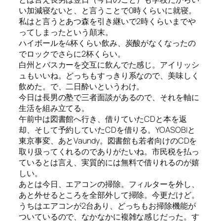
い加減寝ないと、と言うことで0時くらいに就寝。
私はと言うとあつ森を引き継いで2時くらいまでや
ってしまったという顛末。
ハイボールを4杯くらい飲み、炭酸がなくなったの
でロックでさらに2杯くらい。
白州とバスカーを交互に飲んでた感じ。アイリッシ
ュもいいね。どっちもすっきり系なので、美味しく
飲めた。で、二日酔いというわけ。
今日は長男の塾で三者面談があるので、それを軸に
生活を組み立てる。
午前中は図書館へ行き、借りていたCDと本を返
却、そして予約していたCDを借りる。YOASOBIと
東京事変、あとVaundy。図書館も若者向けのCDを
取り扱ってくれるのでありがたいね。市民税を払っ
ているとは言え、実質的には無料で借りれるのが嬉
しい。
あとは今日、エアコンの掃除。フィルターを外し、
あと外せるところを全部外して掃除。今更だけど。
うちはエアコンが2台あり、どっちもお掃除機能が
ついているので、なかなかに複雑な感じだった。す