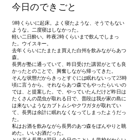
今日のできごと
9時くらいに起床。よく寝たような、そうでもない
ような。二度寝はしなかった。
軽い二日酔い。昨夜2時くらいまで飲んでしまっ
た。ウイスキー。
去年くらいにたまたま買えた白州を飲みながらあつ
森。
長男が塾に通っていて、昨日受けた講習がとても良
かったとのことで、興奮しながら帰ってきた。
そんな状態だからきっとすぐには眠れないって23時
頃に言うから、それならあつ森でもやったらいいの
では、と提案した。で、やっていたんだけど昨日は
たくさんの昆虫が取れる日で、普段は我が家の島に
は来ないようなカブトムシやクワガタが取れてい
て、長男は余計に眠れなくなってしまったようだっ
た。
私はお酒を飲みながら長男のあつ森をぼんやりと眺
めた。いいお酒だった。
とは言え長男は翌日（今日のこと）も学校だからい