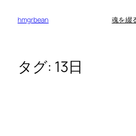
内
容
hmgrbean
魂を綴
を
ス
キ
ッ
タグ:
13日
プ