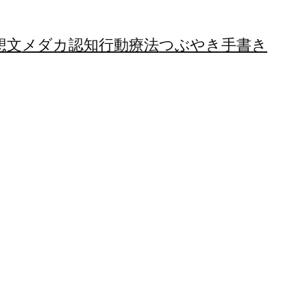
想文
メダカ
認知行動療法
つぶやき
手書き