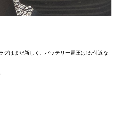
グはまだ新しく、バッテリー電圧は13v付近な
。