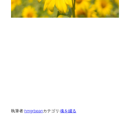
執筆者:
hmgrbean
カテゴリ:
魂を綴る