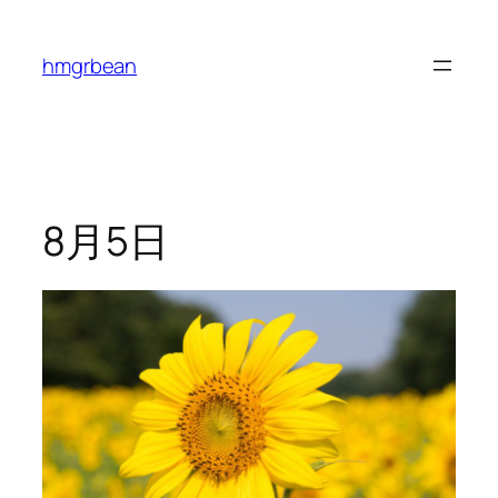
内
容
hmgrbean
を
ス
キ
ッ
プ
8月5日