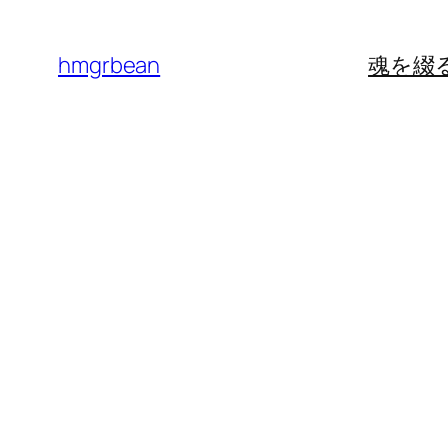
内
容
hmgrbean
魂を綴
を
ス
キ
ッ
プ