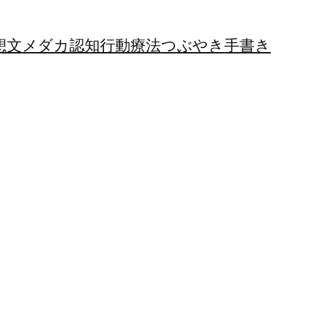
想文
メダカ
認知行動療法
つぶやき
手書き