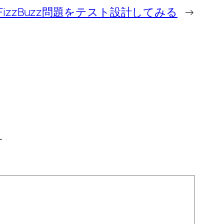
FizzBuzz問題をテスト設計してみる
→
す