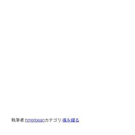
執筆者:
hmgrbean
カテゴリ:
魂を綴る