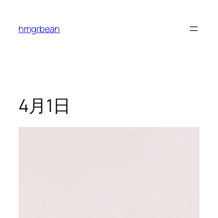
内
容
hmgrbean
を
ス
キ
ッ
プ
4月1日