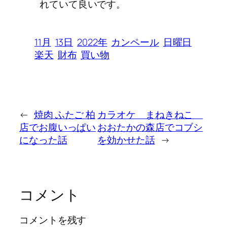
れていて良いです。
11月
13日
2022年
カンペール
日曜日
楽天
財布
買い物
←
焼肉 ふたご 柏
カラオケ まねきねこ
店でお腹いっぱい
おおたかの森店でコブシ
になった話
を効かせた話
→
コメント
コメントを残す