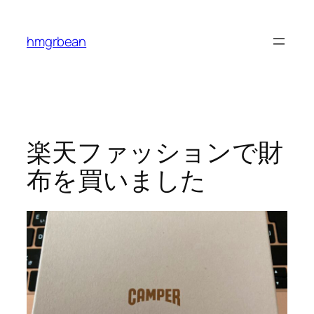
内
容
hmgrbean
を
ス
キ
ッ
プ
楽天ファッションで財
布を買いました