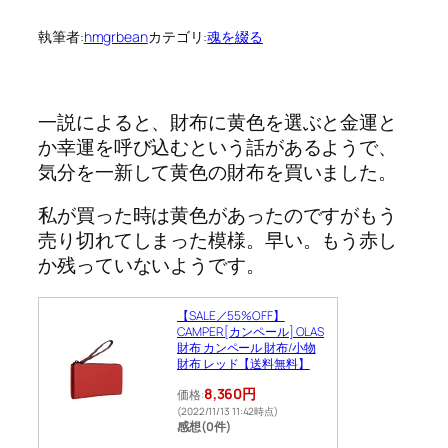
執筆者:
hmgrbean
カテゴリ:
魂を綴る
一説によると、財布に黄色を選ぶと金運と
か幸運を呼び込むという話があるようで、
気分を一新して黄色の財布を買いました。
私が買った時は黄色があったのですがもう
売り切れてしまった模様。早い。もう赤し
か残っていないようです。
【SALE／55%OFF】
CAMPER [カンペール] OLAS
財布 カンペール 財布/小物
財布 レッド【送料無料】
8,360円
価格:
(2022/11/13 11:42時点)
感想(0件)