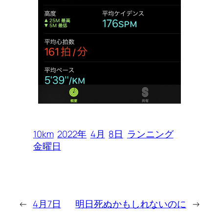
10km
2022年
4月
8日
ランニング
金曜日
←
4月7日
明日死ぬかもしれないのに
→