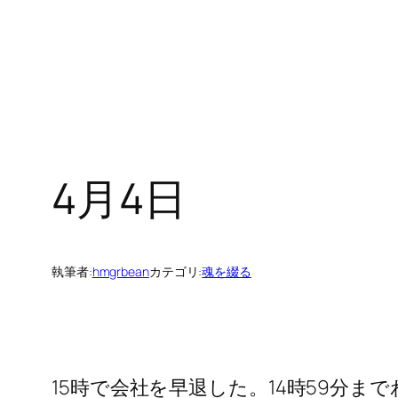
4月4日
執筆者:
hmgrbean
カテゴリ:
魂を綴る
15時で会社を早退した。14時59分