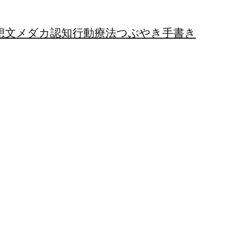
想文
メダカ
認知行動療法
つぶやき
手書き