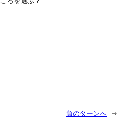
ころを選ぶ？
負のターンへ
→