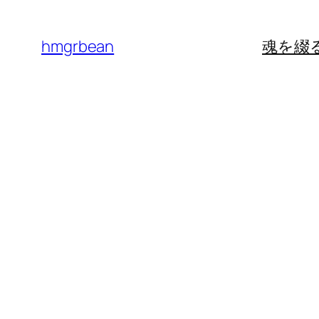
内
容
hmgrbean
魂を綴
を
ス
キ
ッ
プ