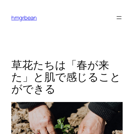
内
容
hmgrbean
を
ス
キ
ッ
プ
草花たちは「春が来
た」と肌で感じること
ができる