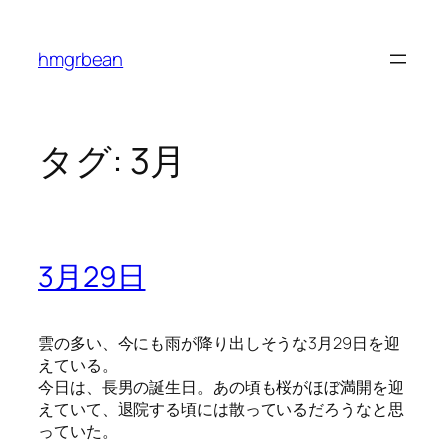
内
容
hmgrbean
を
ス
キ
ッ
タグ:
3月
プ
3月29日
雲の多い、今にも雨が降り出しそうな3月29日を迎
えている。
今日は、長男の誕生日。あの頃も桜がほぼ満開を迎
えていて、退院する頃には散っているだろうなと思
っていた。