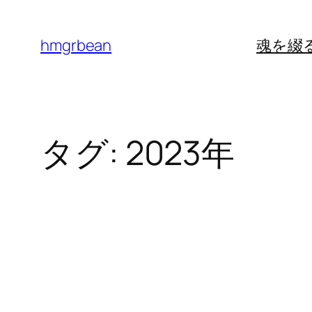
内
容
hmgrbean
魂を綴
を
ス
キ
ッ
タグ:
2023年
プ