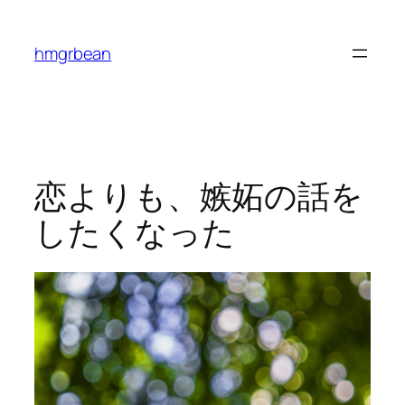
内
容
hmgrbean
を
ス
キ
ッ
プ
恋よりも、嫉妬の話を
したくなった