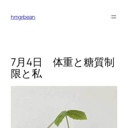
内
容
hmgrbean
を
ス
キ
ッ
プ
7月4日 体重と糖質制
限と私