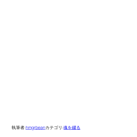
執筆者:
hmgrbean
カテゴリ:
魂を綴る