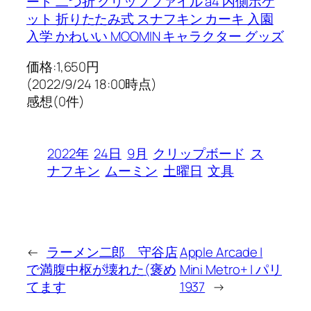
ード 二つ折 クリップファイル a4 内側ポケ
ット 折りたたみ式 スナフキン カーキ 入園
入学 かわいい MOOMIN キャラクター グッズ
価格:1,650円
(2022/9/24 18:00時点)
感想(0件)
2022年
24日
9月
クリップボード
ス
ナフキン
ムーミン
土曜日
文具
←
ラーメン二郎 守谷店
Apple Arcade |
で満腹中枢が壊れた(褒め
Mini Metro+ | パリ
てます
1937
→