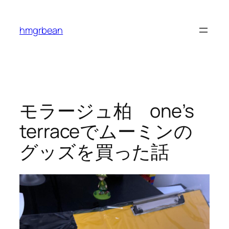
内
容
hmgrbean
を
ス
キ
ッ
プ
モラージュ柏 one’s
terraceでムーミンの
グッズを買った話