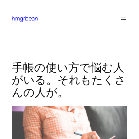
内
容
hmgrbean
を
ス
キ
ッ
プ
手帳の使い方で悩む人
がいる。それもたくさ
んの人が。