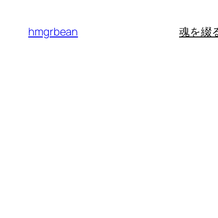
内
容
hmgrbean
魂を綴
を
ス
キ
ッ
プ