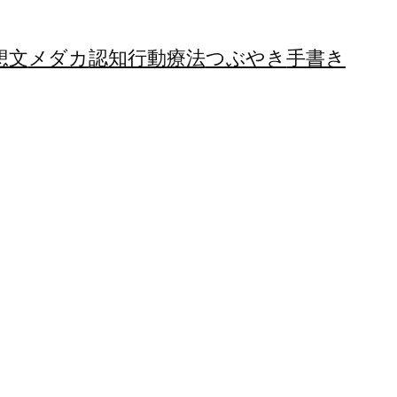
想文
メダカ
認知行動療法
つぶやき
手書き