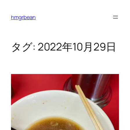
内
容
hmgrbean
を
ス
キ
ッ
タグ:
2022年10月29日
プ