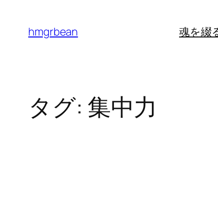
内
容
hmgrbean
魂を綴
を
ス
キ
ッ
タグ:
集中力
プ