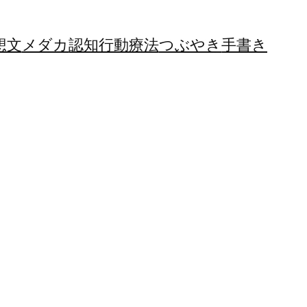
想文
メダカ
認知行動療法
つぶやき
手書き