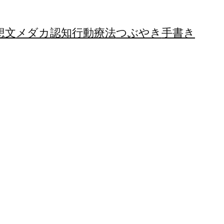
想文
メダカ
認知行動療法
つぶやき
手書き