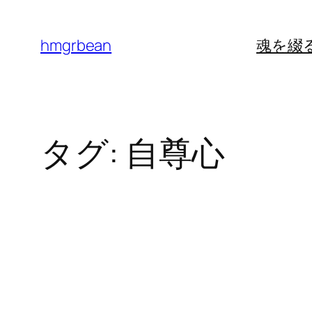
内
容
hmgrbean
魂を綴
を
ス
キ
ッ
タグ:
自尊心
プ