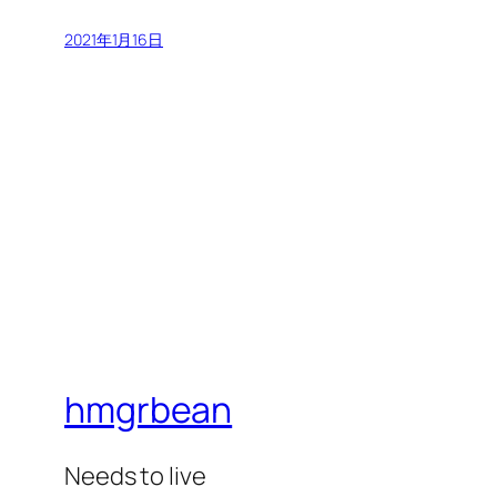
2021年1月16日
hmgrbean
Needs to live