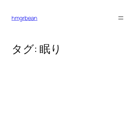
内
容
hmgrbean
を
ス
キ
ッ
タグ:
眠り
プ