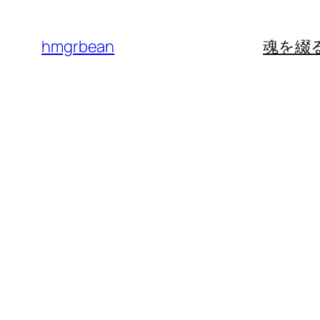
内
容
hmgrbean
魂を綴
を
ス
キ
ッ
プ