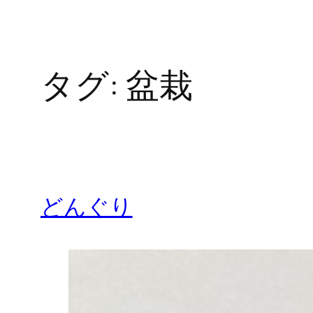
タグ:
盆栽
どんぐり