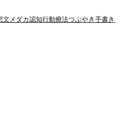
想文
メダカ
認知行動療法
つぶやき
手書き