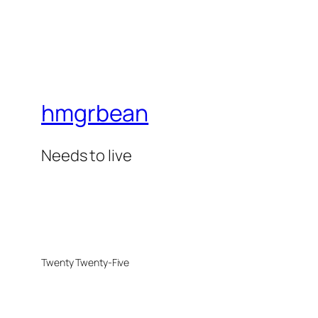
hmgrbean
Needs to live
Twenty Twenty-Five