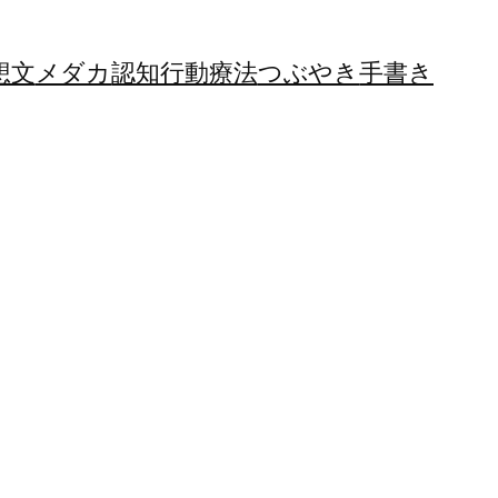
想文
メダカ
認知行動療法
つぶやき
手書き