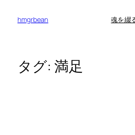
内
容
hmgrbean
魂を綴
を
ス
キ
ッ
タグ:
満足
プ