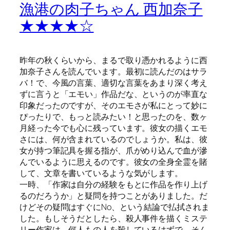
漁港の肉子ちゃん 西加奈子
★★★★☆
昨年の秋くらいから、まるで取り憑かれるように西
加奈子さんを読んでいます。最初に読んだのはサラ
バ！で、今風の言葉、適切な言葉をあまり深く考え
ずに言うと「エモい」作品だな、というのが率直な
印象だったのですが、そのエモさが私にとって妙に
ぴったりで、もっと読みたい！と思ったのを、数ヶ
月経った今でも心に残っています。彼女の描くエモ
さには、何が含まれているのでしょうか。私は、彼
女が持つ筆記具を握る指が、爪がめり込んで血が滲
んでいるように思えるのです。彼女の全身全霊を賭
して、文章を書いているような気がします。
一時、「作家は自分の経験をもとに作品を作り上げ
るのだろうか」と疑問を持つことがありました。だ
けどその疑問はすぐにNo、という結論で払拭されま
した。もしそうだとしたら、殺人事件を描くミステ
リー作家は、何人もの人を殺しているはずで、そん