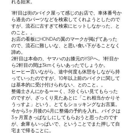
れる始末。
1軒目は街のバイク屋って感じのお店で、車体番号か
ら過去のパーツなどを検索してくれようとしたので
すが、流石に古すぎて検索にヒットしなかった、と
のこと。。
お店の看板にHONDAの翼のマークが掲げてあった
ので、流石に難しいな、と思い食い下がることなく
諦め。
2軒目は本命の、ヤマハのお膝元のYSPへ。1軒目か
ら2軒目の間は3kmくらいあったでしょうか。
ヒーヒー言いながら、途中何度も休憩をしながら持
っていったのですが、10年以上前のバイクに関して
は基本的に受け付けられない、とのこと。。
整備士さんにかるーーく、3分くらい見てもらった
のですが、ざっくり見たあとに「これ相当かかりそ
うっすよ」という、とてもショッキングなお言葉。
今から3ヶ月後の4月に整備の予約を入れ、バイクは
3ヶ月置きっぱなしにしてもらおうと思ったのです
が、倉庫もいっぱいで、ということでまた押して自
宅まで帰ることに。