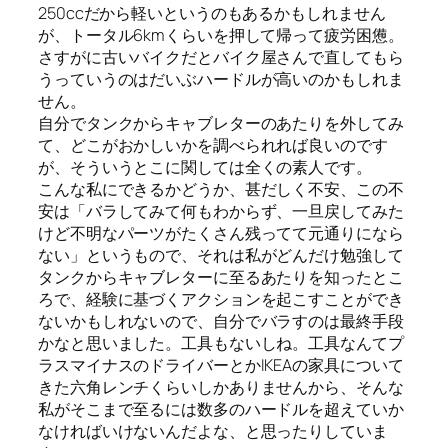
250ccだから軽いというのもあるかもしれません
が、トータル6kmくらいを押して帰って疲労困憊。
さすがに古いバイクだとバイク屋さんで直してもら
うっていうのはだいぶハードルが高いのかもしれま
せん。
自分でタンクからキャブレターのあたりを外してみ
て、どこがおかしいかを調べられれば良いのです
が、そういうとこに関しては全くの素人です。
こんな私にできるかどうか、甚だしく不安、この不
安は「バラしてみて何もわからず、一旦戻してみた
けど不明なパーツがたくさん残ってて元通りになら
ない」というもので、それは私がどんだけ勉強して
タンクからキャブレターに至るあたりを知ったとこ
ろで、経験に基づくアクションを起こすことができ
ないかもしれないので、自分でバラすのは最終手段
かなと思いました。工具もないしね。工具なんてプ
ラスマイナスのドライバーとかIKEAの家具について
きた六角レンチくらいしかありませんから、そんな
私がそこまで至るには数多のハードルを超えていか
なければいけないんだよな、と思ったりしていま