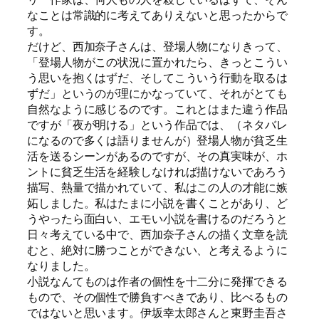
なことは常識的に考えてありえないと思ったからで
す。
だけど、西加奈子さんは、登場人物になりきって、
「登場人物がこの状況に置かれたら、きっとこうい
う思いを抱くはずだ、そしてこういう行動を取るは
ずだ」というのが理にかなっていて、それがとても
自然なように感じるのです。これとはまた違う作品
ですが「夜が明ける」という作品では、（ネタバレ
になるので多くは語りませんが）登場人物が貧乏生
活を送るシーンがあるのですが、その真実味が、ホ
ントに貧乏生活を経験しなければ描けないであろう
描写、熱量で描かれていて、私はこの人の才能に嫉
妬しました。私はたまに小説を書くことがあり、ど
うやったら面白い、エモい小説を書けるのだろうと
日々考えている中で、西加奈子さんの描く文章を読
むと、絶対に勝つことができない、と考えるように
なりました。
小説なんてものは作者の個性を十二分に発揮できる
もので、その個性で勝負すべきであり、比べるもの
ではないと思います。伊坂幸太郎さんと東野圭吾さ