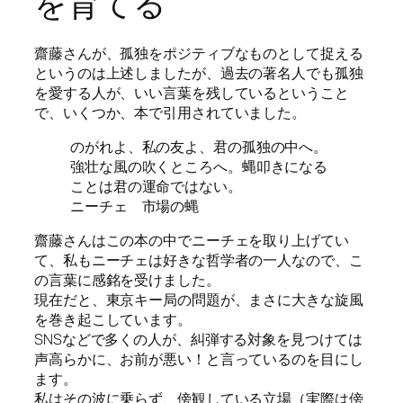
を育てる
齋藤さんが、孤独をポジティブなものとして捉える
というのは上述しましたが、過去の著名人でも孤独
を愛する人が、いい言葉を残しているということ
で、いくつか、本で引用されていました。
のがれよ、私の友よ、君の孤独の中へ。
強壮な風の吹くところへ。蝿叩きになる
ことは君の運命ではない。
ニーチェ 市場の蝿
齋藤さんはこの本の中でニーチェを取り上げてい
て、私もニーチェは好きな哲学者の一人なので、こ
の言葉に感銘を受けました。
現在だと、東京キー局の問題が、まさに大きな旋風
を巻き起こしています。
SNSなどで多くの人が、糾弾する対象を見つけては
声高らかに、お前が悪い！と言っているのを目にし
ます。
私はその波に乗らず、傍観している立場（実際は傍