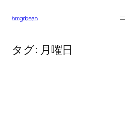
内
容
hmgrbean
を
ス
キ
ッ
タグ:
月曜日
プ