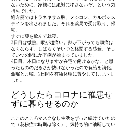
ないために、家族には絶対に移さないぞ、という気
持ちでした。
処方箋ではトラネキサム酸、メジコン、カルボシス
テインを出されました。それを薬局で受け取り、帰
宅。
すぐに薬を飲んで就寝。
3日目は微熱。喉が超痛い。熱が下がっても頭痛は
なくならず、しばらくそいつと格闘する感覚。そし
ていつの間にか下痢が始まっていました。
4日目、本日になりますが在宅で働けるかな、と思
ったもののだるさが抜けなかったので有給を消化。
金曜と月曜、2日間を有給休暇に費やしてしまいま
した。
どうしたらコロナに罹患せ
ずに暮らせるのか
ここのところマスクなし生活をずっと続けていたの
で（花粉症の時期は除く）、気持ち的に油断してい