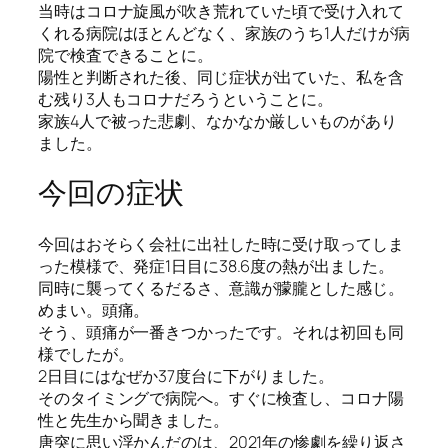
当時はコロナ旋風が吹き荒れていた頃で受け入れて
くれる病院はほとんどなく、家族のうち1人だけが病
院で検査できることに。
陽性と判断された後、同じ症状が出ていた、私を含
む残り3人もコロナだろうということに。
家族4人で被った悲劇、なかなか厳しいものがあり
ました。
今回の症状
今回はおそらく会社に出社した時に受け取ってしま
った模様で、発症1日目に38.6度の熱が出ました。
同時に襲ってくるだるさ、意識が朦朧とした感じ。
めまい。頭痛。
そう、頭痛が一番きつかったです。それは初回も同
様でしたが。
2日目にはなぜか37度台に下がりました。
そのタイミングで病院へ。すぐに検査し、コロナ陽
性と先生から聞きました。
唐突に思い浮かんだのは、2021年の惨劇を繰り返さ