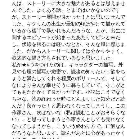
んは、ストーリーに大きな魅力があるとは思えませ
んでした。よくある話、とまではいかないのです
が、ストーリー展開が良かった！とは思いませんで
した。キクりんの出生が最初の頃ぼやけて描かれて
いるから後半で暴かれるんだろうな、とか、出生に
関するエピソードが始まったあたりでピンと来た
し、伏線を張るには軽いなとか、そんな風に感じま
した。だからストーリーに関しては分かりやすく、
叙述的な描き方をされているなと思いました。
私が★4つをつけたのは、キャラクターの描写、外
見や心理の描写が緻密で、読者の知りたい！欲をち
ょうど満たしてくれる程度のボリュームで、そして
なによりみんな幸せそうに暮らしていて、そこがと
てもあたたかくて良かったです。小説はこうでなく
ちゃな、読み終わった時にどんよりした気分だと読
んだ！良かった！と思わなくなってしまうし、この
作家さん、次はないな（私は読むことがおそらくな
い）、と思ってしまうと作家さんとしても売れなく
なってしまうから、こういう終わり方で、正解なん
だろうなと思います。読んだあとに心があったかく