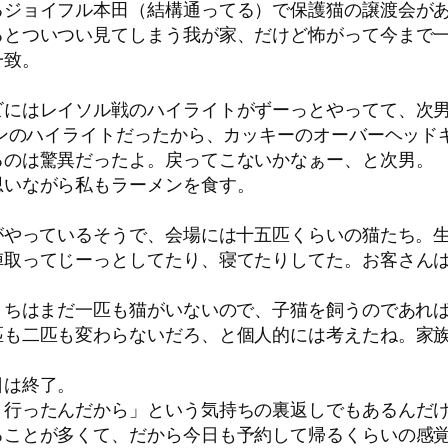
るジョイフル本田（結構通ってる）で保護猫の譲渡会が
るとついつい見てしまう我が家、だけど怖がって今まで
一致。
。
ビにはレイソル戦のハイライトがずーっとやってて、次
ズンのハイライトだったから、カッキーのオーバーヘッド
るのは驚異だったよ。戻ってこないかなぁー、と次男。
思いながら私もラーメンを食す。
がやっているそうで、会場には十五匹くらいの猫たち。
取ってじーっとしてたり、寝てたりしてた。お客さんは
うちはまだ一匹も猫がいないので、子猫を飼うのであれ
匹も二匹も変わらないだろ、と個人的には考えたね。家
日は終了。
く行ったんだから」という気持ちの裏返しでもあるんだ
ることが多くて、だから今日も予約して帰るくらいの感