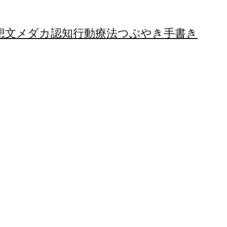
想文
メダカ
認知行動療法
つぶやき
手書き