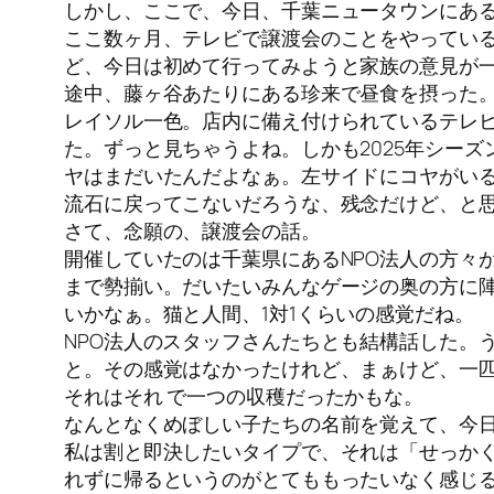
しかし、ここで、今日、千葉ニュータウンにあ
ここ数ヶ月、テレビで譲渡会のことをやってい
ど、今日は初めて行ってみようと家族の意見が
途中、藤ヶ谷あたりにある珍来で昼食を摂った
レイソル一色。店内に備え付けられているテレ
た。ずっと見ちゃうよね。しかも2025年シー
ヤはまだいたんだよなぁ。左サイドにコヤがい
流石に戻ってこないだろうな、残念だけど、と
さて、念願の、譲渡会の話。
開催していたのは千葉県にあるNPO法人の方々
まで勢揃い。だいたいみんなゲージの奥の方に陣
いかなぁ。猫と人間、1対1くらいの感覚だね。
NPO法人のスタッフさんたちとも結構話した。
と。その感覚はなかったけれど、まぁけど、一
それはそれ で一つの収穫だったかもな。
なんとなくめぼしい子たちの名前を覚えて、今
私は割と即決したいタイプで、それは「せっか
れずに帰るというのがとてももったいなく感じ