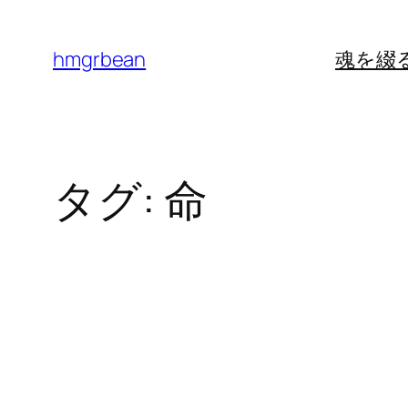
内
容
hmgrbean
魂を綴
を
ス
キ
ッ
タグ:
命
プ