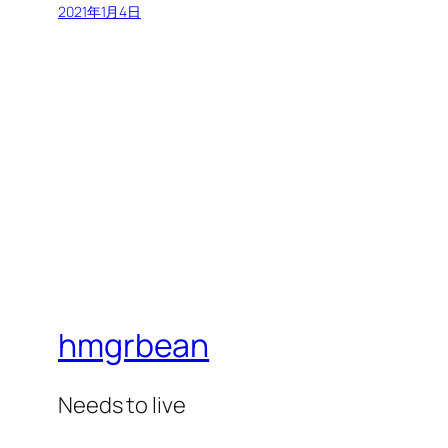
2021年1月4日
hmgrbean
Needs to live