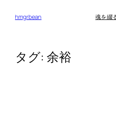
内
容
hmgrbean
魂を綴
を
ス
キ
ッ
タグ:
余裕
プ