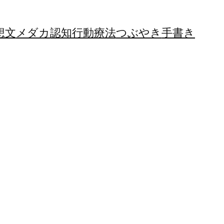
想文
メダカ
認知行動療法
つぶやき
手書き