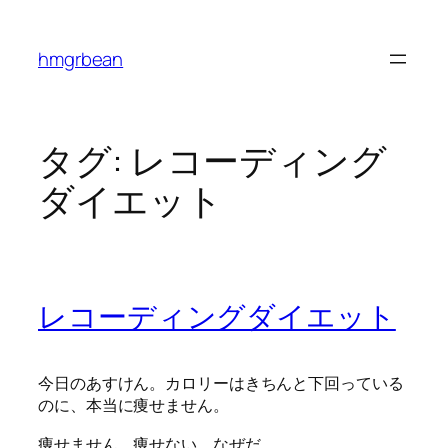
内
容
hmgrbean
を
ス
キ
ッ
タグ:
レコーディング
プ
ダイエット
レコーディングダイエット
今日のあすけん。カロリーはきちんと下回っている
のに、本当に痩せません。
痩せません。痩せない。なぜだ。