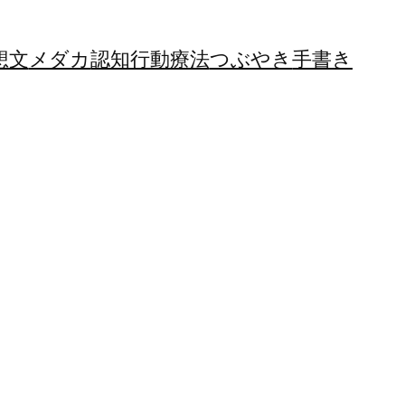
想文
メダカ
認知行動療法
つぶやき
手書き