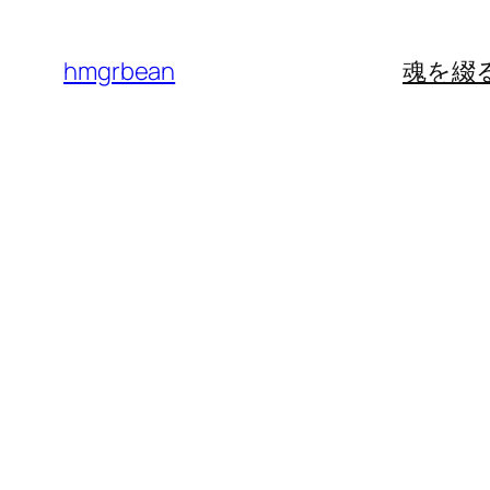
内
容
hmgrbean
魂を綴
を
ス
キ
ッ
プ