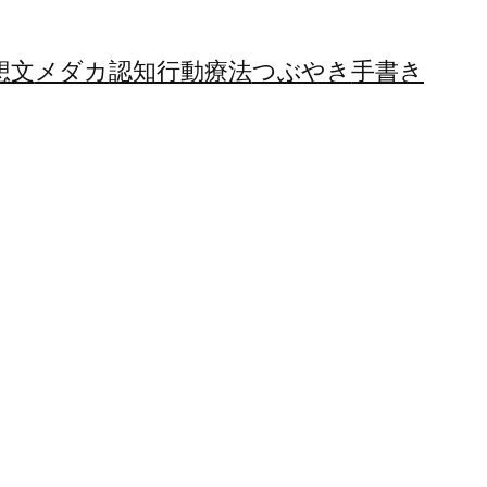
想文
メダカ
認知行動療法
つぶやき
手書き