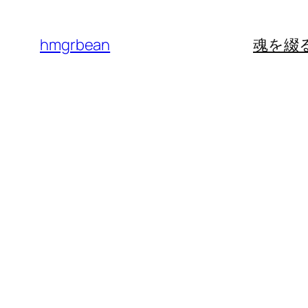
内
容
hmgrbean
魂を綴
を
ス
キ
ッ
プ