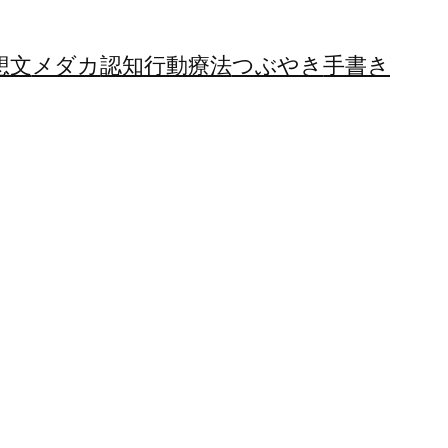
想文
メダカ
認知行動療法
つぶやき
手書き