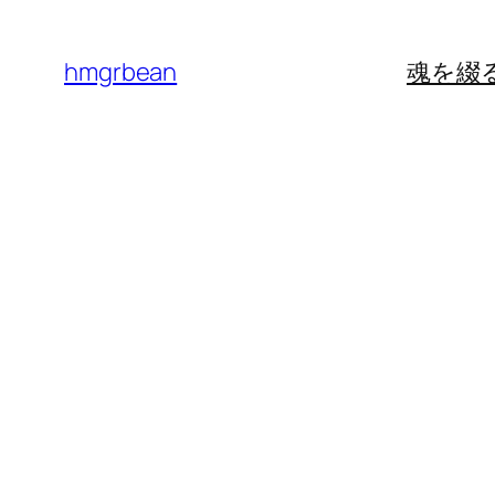
内
容
hmgrbean
魂を綴
を
ス
キ
ッ
プ