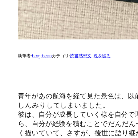
執筆者:
hmgrbean
カテゴリ:
読書感想文
, 
魂を綴る
青年があの航海を経て見た景色は、以
しんみりしてしまいました。
彼は、自分が成長していく様を自分で
ら、自分が経験を積むことでだんだん
く描いていて、さすが、後世に語り継