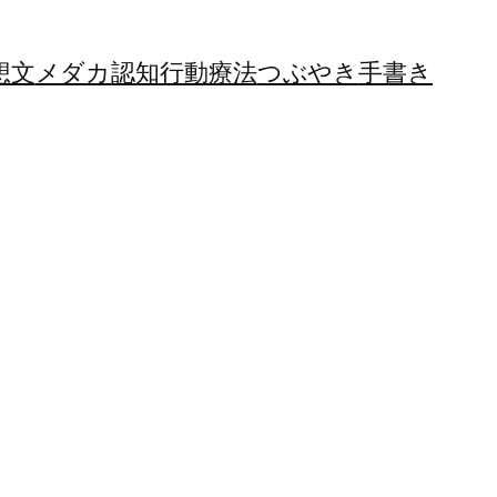
想文
メダカ
認知行動療法
つぶやき
手書き