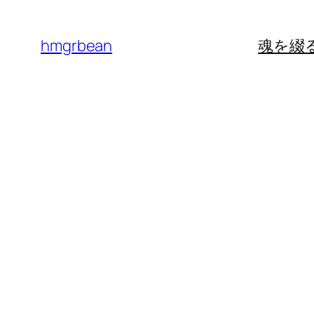
内
容
hmgrbean
魂を綴
を
ス
キ
ッ
プ