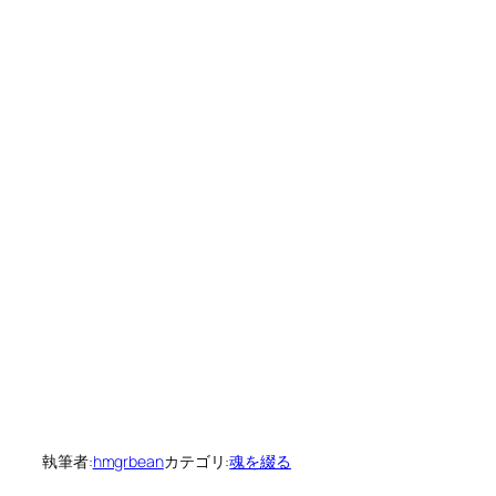
執筆者:
hmgrbean
カテゴリ:
魂を綴る