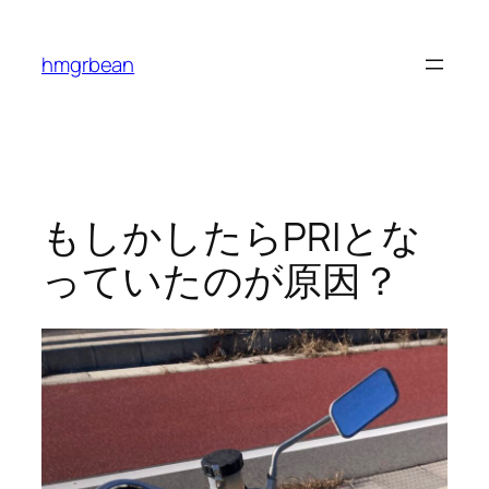
内
容
hmgrbean
を
ス
キ
ッ
プ
もしかしたらPRIとな
っていたのが原因？