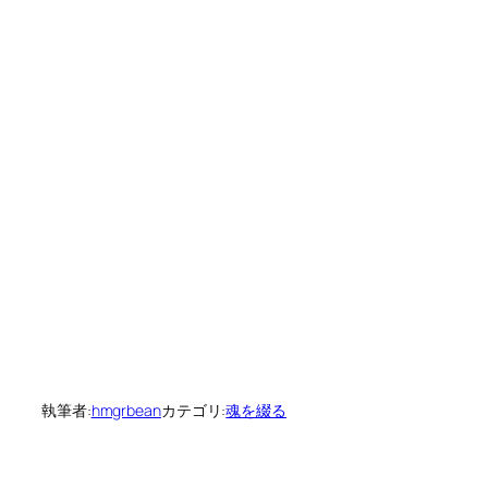
執筆者:
hmgrbean
カテゴリ:
魂を綴る