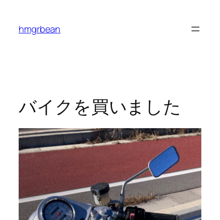
内
容
hmgrbean
を
ス
キ
ッ
プ
バイクを買いました