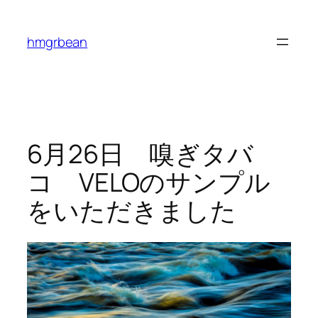
内
容
hmgrbean
を
ス
キ
ッ
プ
6月26日 嗅ぎタバ
コ VELOのサンプル
をいただきました