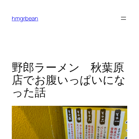
内
容
hmgrbean
を
ス
キ
ッ
プ
野郎ラーメン 秋葉原
店でお腹いっぱいにな
った話