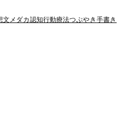
想文
メダカ
認知行動療法
つぶやき
手書き