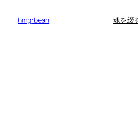
内
容
hmgrbean
魂を綴
を
ス
キ
ッ
プ