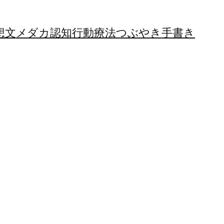
想文
メダカ
認知行動療法
つぶやき
手書き