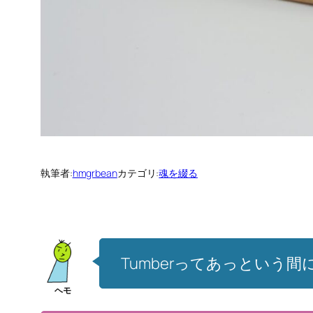
執筆者:
hmgrbean
カテゴリ:
魂を綴る
Tumberってあっという