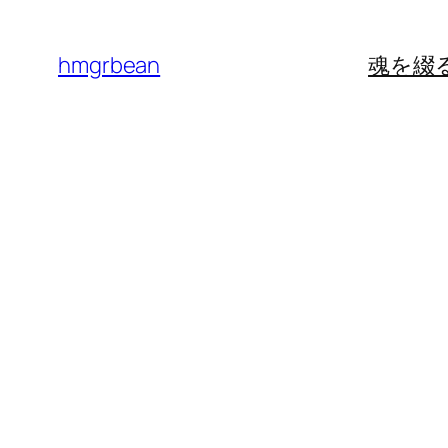
内
容
hmgrbean
魂を綴
を
ス
キ
ッ
プ