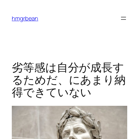
内
容
hmgrbean
を
ス
キ
ッ
プ
劣等感は自分が成長す
るためだ、にあまり納
得できていない