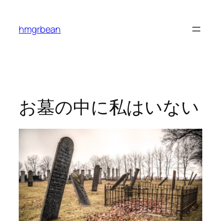
内
容
hmgrbean
を
ス
キ
ッ
プ
お墓の中に私はいない