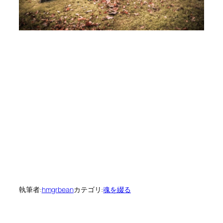
執筆者:
hmgrbean
カテゴリ:
魂を綴る