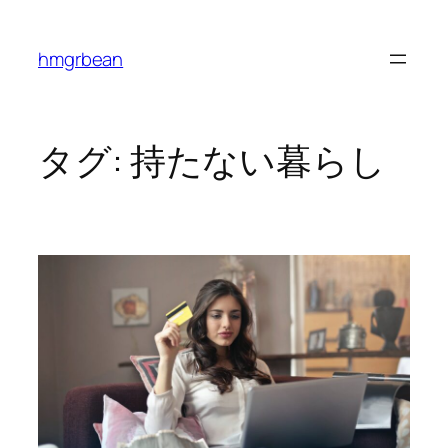
内
容
hmgrbean
を
ス
キ
ッ
タグ:
持たない暮らし
プ