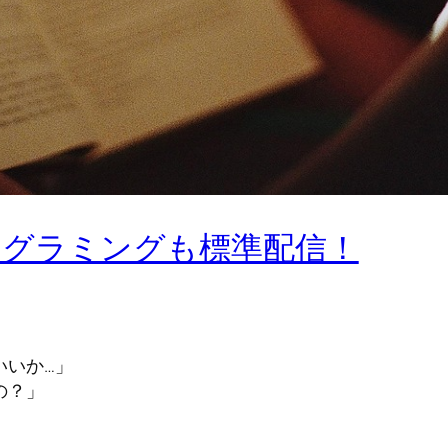
ログラミングも標準配信！
いいか…」
の？」