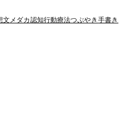
想文
メダカ
認知行動療法
つぶやき
手書き