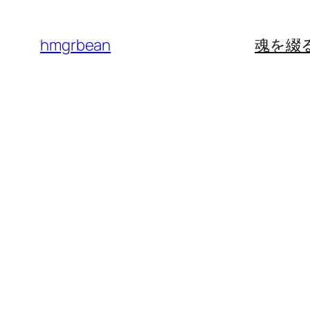
内
容
hmgrbean
魂を綴
を
ス
キ
ッ
プ