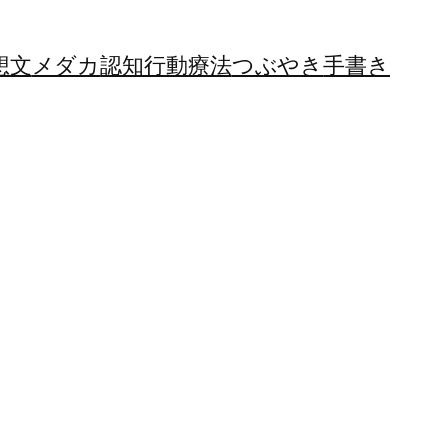
想文
メダカ
認知行動療法
つぶやき
手書き