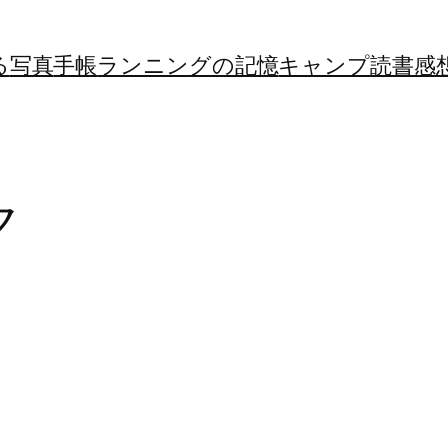
る
写真
手帳
ランニングの記憶
キャンプ
読書感
ク