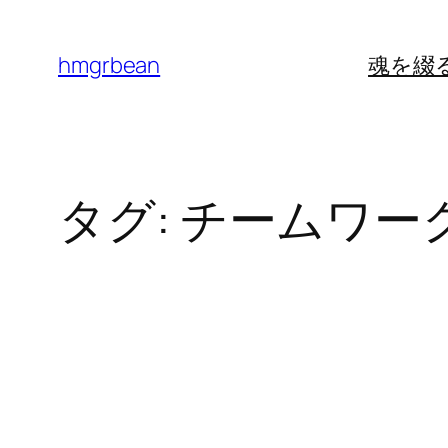
内
容
hmgrbean
魂を綴
を
ス
キ
ッ
タグ:
チームワー
プ